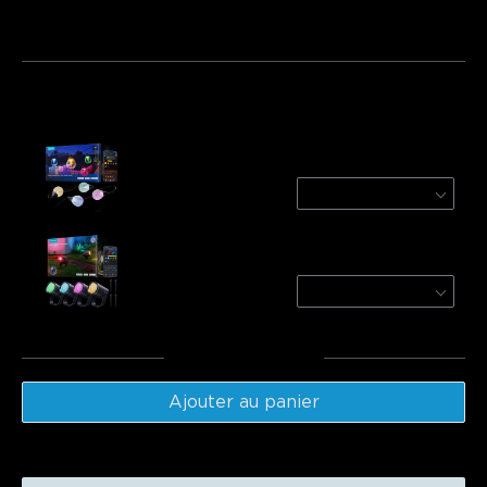
Lot 1
Lot 2
Lot 3
Fréquemment achetés ensemble :
Govee Outdoor Clear Bulb String Lights
30LED | 30m
€119.99
Govee Outdoor Spotlights 2
4-Pack
€129.99
Total
:
€249.98
Ajouter au panier