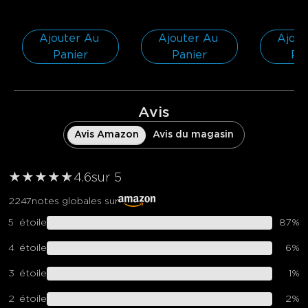
Ajouter Au 
Ajouter Au 
Ajout
Panier
Panier
Pa
Avis
Avis Amazon
Avis du magasin
★
★
★
★
★
★
4.6
sur 5
2247
notes globales sur
5
étoile
87
%
4
étoile
6
%
3
étoile
1
%
2
étoile
2
%