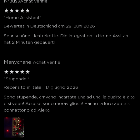
Krauss
Achat vérifié
★
★
★
★
★
"Home Assistant"
Bewertet in Deutschland am 29. Juni 2026
Sehr schöne Lichterkette. Die Integration in Home Assitant
hat 2 Minuten gedauert!
Manychanel
Achat vérifié
★
★
★
★
★
"Stupende!"
Recensito in Italia il 17 giugno 2026
Sono stupende, arrivano incartate una ad una, la qualità è alta
e si vede! Accese sono meravigliose! Hanno la loro app e si
connettono ad Alexa..