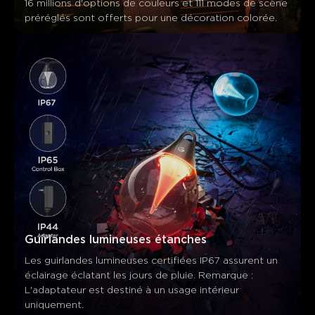
16 millions d'options de couleurs et 111 modes de scène 
Les clients mentionnent
Positif
Négatif
préréglés sont offerts pour une décoration colorée.
Résumé
：
Généré par IA à partir du texte des avis clients
Guirlandes lumineuses étanches
Les guirlandes lumineuses certifiées IP67 assurent un 
éclairage éclatant les jours de pluie. Remarque : 
L'adaptateur est destiné à un usage intérieur 
uniquement.