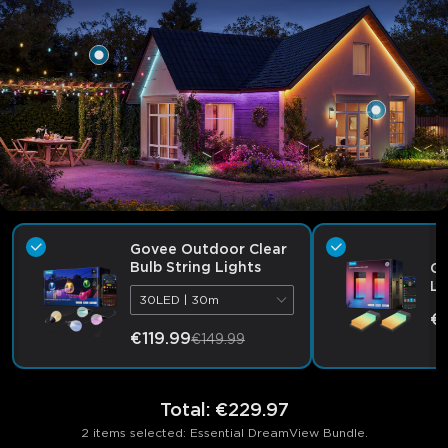
Govee Outdoor Clear
Bulb String Lights
Go
Li
30LED | 30m
€
€119.99
€149.99
Total
:
€229.97
2 items selected: Essential DreamView Bundle.