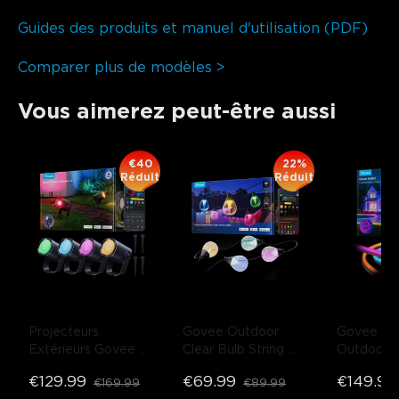
Guides des produits et manuel d'utilisation (PDF)
Comparer plus de modèles >
Vous aimerez peut-être aussi
€40
22%
Réduit
Réduit
Projecteurs 
Govee Outdoor 
Govee RG
Extérieurs Govee 2
Clear Bulb String 
Outdoor 
- Pack de 4
Lights
- 15LED | 15m
Light
- 10
€129.99
€69.99
€149.98
€169.99
€89.99