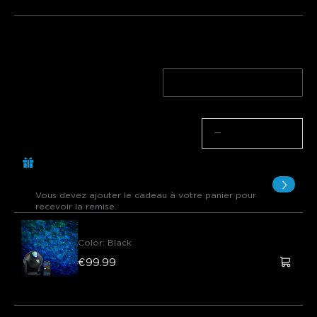
Longueur
30LED | 30m
15LED | 15m
Quantité
−
+
Achetez €299.00, Obtenez 1 Article
gratuit
Vous devez ajouter le cadeau à votre panier pour
recevoir la remise.
Govee Star Light Projector (Ocean Wave )
Color
:
Black
€99.99
Cadeau gratuit