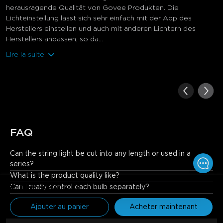
herausragende Qualität von Govee Produkten. Die
Lichteinstellung lässt sich sehr einfach mit der App des
Herstellers einstellen und auch mit anderen Lichtern des
Herstellers anpassen, so da...
Lire la suite
FAQ
Can the string light be cut into any length or used in a 
series?
No. It cannot be cut or used in a series.
What is the product quality like?
€119.99
Can I really control each bulb separately?
€149.99
Ajouter au panier
Acheter maintenant