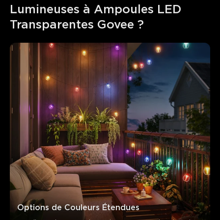
Lumineuses à Ampoules LED 
Transparentes Govee ?
Ce que disent les clients
Light quality
App control
Design and appearance
E
Options de Couleurs Étendues
0
0
0