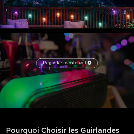
Synchronisation avec la Musique
: Transformez votre
terrasse en piste de danse animée alors que ces lumières
extérieures réagissent à vos chansons préférées grâce au
microphone intégré, donnant vie à l'espace avec des
effets lumineux dynamiques et époustouflants.
Effets Lumineux Alimentés par l'IA
: Partagez
simplement vos idées ou discutez avec le bot IA pour
créer des effets lumineux personnalisés sans effort.
Guirlandes Lumineuses Extérieures Intelligentes
:
Connectez le produit à Alexa ou Google Assistant pour la
Regarder maintenant
commodité du contrôle vocal. La compatibilité Matter
garantit une expérience de maison intelligente plus fluide,
flexible et sécurisée.
Pourquoi Choisir les Guirlandes 