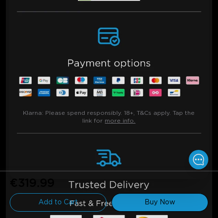
Klarna:
Please spend responsibly. 18+, T&Cs apply. Tap the
link for
more info.
€319.99
Add to Cart
Buy Now