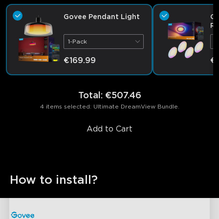
Govee Pendant Light
Go
Re
wi
1-Pack
4
€169.99
€1
Total
:
€507.46
4 items selected: Ultimate DreamView Bundle.
Add to Cart
How to install?