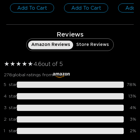
Add To Cart
Add To Cart
Add T
Reviews
Amazon Reviews
Store Reviews
★
★
★
★
★
★
4.6
out of 5
278
global ratings from
5
star
78
%
4
star
13
%
3
star
4
%
2
star
3
%
1
star
2
%