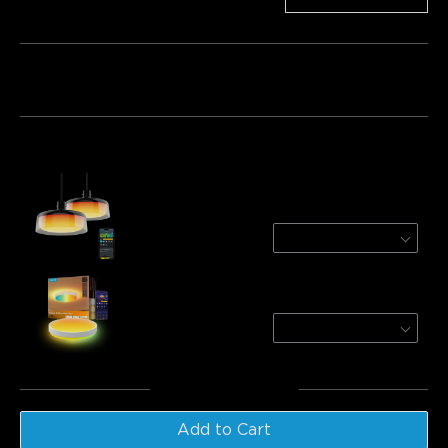
Bundle 1
Bundle 2
Bundle 3
Frequently bought together:
Govee Pendant Light
2-Pack
€319.99
Govee 38cm RGBICWW Smart Ceiling Light
Pro
Round / 1-Pack/For 25㎡ 
€84.99
Total
:
€404.98
Add to Cart